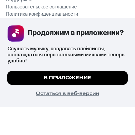
Пользовательское соглашение
Политика конфиденциальности
Рекомендательные технологии
Продолжим в приложении? 
СКАЧАТЬ ПРИЛОЖЕНИЕ
Слушать музыку, создавать плейлисты, 
наслаждаться персональными миксами теперь 
удобно!
Незаконное потребление наркотических средств,
психотропных веществ, их аналогов причиняет вред здоровью,
Мы используем куки, чтобы на сайте все
В ПРИЛОЖЕНИЕ
их незаконный оборот запрещён и влечёт установленную
работало.
Подробнее
законодательством ответственность.
© 2026 ООО «КИОН».
ПОНЯТНО
Остаться в веб-версии
Все права защищены
18+
Главная
В приложение
Избранное