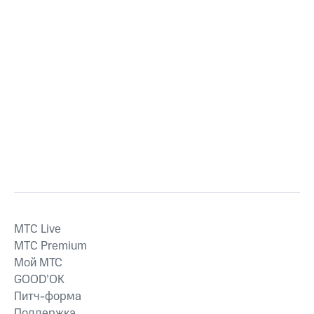
MTС Live
MTС Premium
Мой МТС
GOOD’OK
Питч-форма
Поддержка