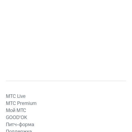
MTС Live
MTС Premium
Мой МТС
GOOD’OK
Питч-форма
Поддержка