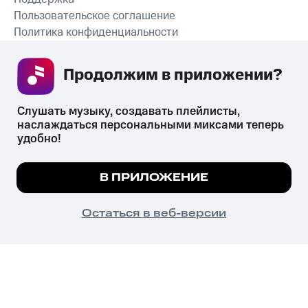
Пользовательское соглашение
Политика конфиденциальности
Рекомендательные технологии
Продолжим в приложении? 
СКАЧАТЬ ПРИЛОЖЕНИЕ
Слушать музыку, создавать плейлисты, 
наслаждаться персональными миксами теперь 
удобно!
Незаконное потребление наркотических средств,
психотропных веществ, их аналогов причиняет вред здоровью,
Мы используем куки, чтобы на сайте все
В ПРИЛОЖЕНИЕ
их незаконный оборот запрещён и влечёт установленную
работало.
Подробнее
законодательством ответственность.
© 2026 ООО «КИОН».
ПОНЯТНО
Остаться в веб-версии
Все права защищены
18+
Главная
В приложение
Избранное