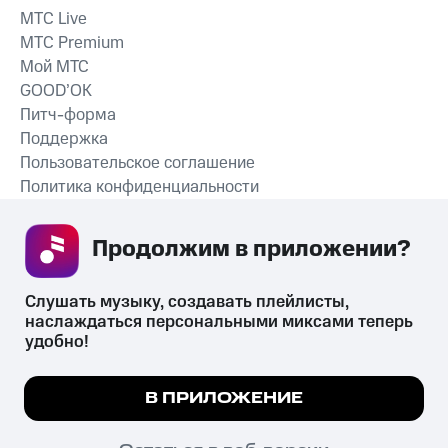
MTС Live
MTС Premium
Мой МТС
GOOD’OK
Питч-форма
Поддержка
Пользовательское соглашение
Политика конфиденциальности
Рекомендательные технологии
Продолжим в приложении? 
СКАЧАТЬ ПРИЛОЖЕНИЕ
Слушать музыку, создавать плейлисты, 
наслаждаться персональными миксами теперь 
удобно!
Незаконное потребление наркотических средств,
психотропных веществ, их аналогов причиняет вред здоровью,
Мы используем куки, чтобы на сайте все
В ПРИЛОЖЕНИЕ
их незаконный оборот запрещён и влечёт установленную
работало.
Подробнее
законодательством ответственность.
© 2026 ООО «КИОН».
ПОНЯТНО