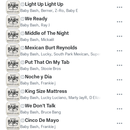
Light Up Light Up
Baby Bash
,
Berner
,
Z-Ro
,
Baby E
We Ready
Baby Bash
,
Ray J
Middle of The Night
Baby Bash
,
Mickaël
Mexican Burt Reynolds
Baby Bash
,
Lucky
,
South Park Mexican
,
Super Bueno
,
Ocean 
Put That On My Tab
Baby Bash
,
Stooie Bros
Noche y Dia
Baby Bash
,
Frankie j
King Size Mattress
Baby Bash
,
Lucky Luciano
,
Marty JayR
,
D Elizando
We Don't Talk
Baby Bash
,
Bruce Bang
Cinco De Mayo
Baby Bash
,
Frankie j