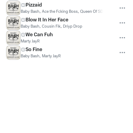
Pizzaid
Baby Bash
,
Ace the Fcking Boss
,
Queen Of SDS
Blow It In Her Face
Baby Bash
,
Cousin Fik
,
Driyp Drop
We Can Fuh
Marty JayR
So Fine
Baby Bash
,
Marty JayR