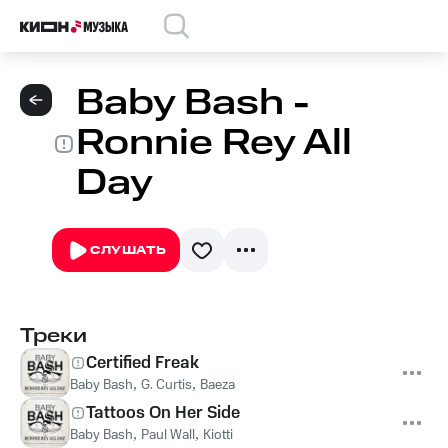
Baby Bash -
Ronnie Rey All
Day
СЛУШАТЬ
Треки
Certified Freak
Baby Bash
,
G. Curtis
,
Baeza
Tattoos On Her Side
Baby Bash
,
Paul Wall
,
Kiotti