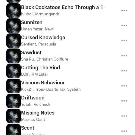
Black Cockatoos Echo Through a Burnt Canopy
bluhol
,
Jörmungandr
Sunnizen
Uman Yazar
,
Nawl
Cursed Knowledge
Sentient
,
Paracusia
Sawdust
Sha Ru
,
Christian Coiffure
Cutting The Rind
LOIF
,
RM Estali
Viscous Behaviour
Kick21
,
Trois-Quarts Taxi System
Driftwood
Yotah
,
Voicheck
Missing Notes
Maelita
,
Qant
Scent
Javier Salazar