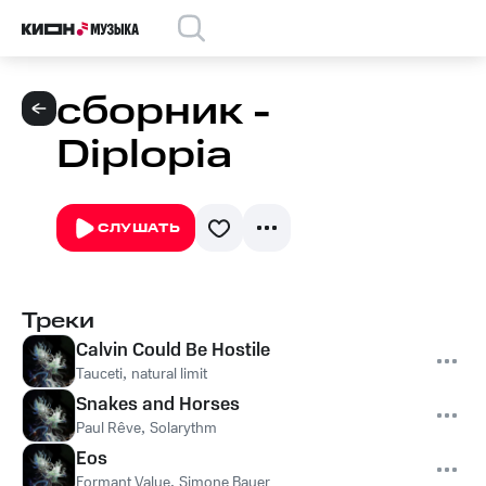
сборник -
Diplopia
СЛУШАТЬ
Треки
Calvin Could Be Hostile
Tauceti
,
natural limit
Snakes and Horses
Paul Rêve
,
Solarythm
Eos
Formant Value
,
Simone Bauer