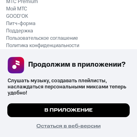
MTС Premium
Мой МТС
GOOD’OK
Питч-форма
Поддержка
Пользовательское соглашение
Политика конфиденциальности
Рекомендательные технологии
Продолжим в приложении? 
СКАЧАТЬ ПРИЛОЖЕНИЕ
Слушать музыку, создавать плейлисты, 
наслаждаться персональными миксами теперь 
удобно!
Незаконное потребление наркотических средств,
психотропных веществ, их аналогов причиняет вред здоровью,
Мы используем куки, чтобы на сайте все
В ПРИЛОЖЕНИЕ
их незаконный оборот запрещён и влечёт установленную
работало.
Подробнее
законодательством ответственность.
© 2026 ООО «КИОН».
ПОНЯТНО
Остаться в веб-версии
Все права защищены
18+
Главная
В приложение
Избранное