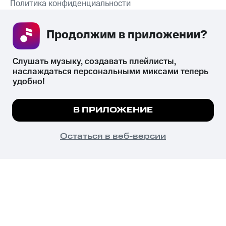
Политика конфиденциальности
Рекомендательные технологии
Продолжим в приложении? 
СКАЧАТЬ ПРИЛОЖЕНИЕ
Слушать музыку, создавать плейлисты, 
наслаждаться персональными миксами теперь 
удобно!
Незаконное потребление наркотических средств,
психотропных веществ, их аналогов причиняет вред здоровью,
Мы используем куки, чтобы на сайте все
В ПРИЛОЖЕНИЕ
их незаконный оборот запрещён и влечёт установленную
работало.
Подробнее
законодательством ответственность.
© 2026 ООО «КИОН».
ПОНЯТНО
Остаться в веб-версии
Все права защищены
18+
Главная
В приложение
Избранное