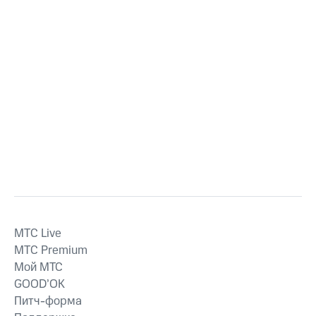
MTС Live
MTС Premium
Мой МТС
GOOD’OK
Питч-форма