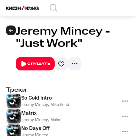
Jeremy Mincey -
"Just Work"
СЛУШАТЬ
Треки
So Cold Intro
Jeremy Mincey
,
Mike Bend
Matrix
Jeremy Mincey
,
Maine
No Days Off
Jeremy Mincey