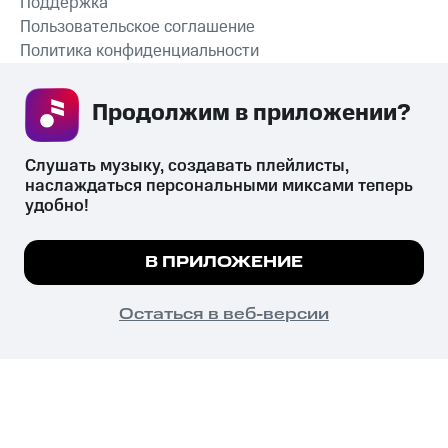
Поддержка
Пользовательское соглашение
Политика конфиденциальности
Рекомендательные технологии
Продолжим в приложении? 
СКАЧАТЬ ПРИЛОЖЕНИЕ
Слушать музыку, создавать плейлисты, 
наслаждаться персональными миксами теперь 
удобно!
Незаконное потребление наркотических средств,
психотропных веществ, их аналогов причиняет вред здоровью,
Мы используем куки, чтобы на сайте все
В ПРИЛОЖЕНИЕ
их незаконный оборот запрещён и влечёт установленную
работало.
Подробнее
законодательством ответственность.
© 2026 ООО «КИОН».
ПОНЯТНО
Остаться в веб-версии
Все права защищены
18+
Главная
В приложение
Избранное