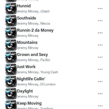
Hunnid
Jeremy Mincey
,
J.Dash
Southside
Jeremy Mincey
,
Mecca
Runnin 2 da Money
Jeremy Mincey
Mountains
Jeremy Mincey
Grown and Sexy
Jeremy Mincey
,
Fla Boi
Just Work
Jeremy Mincey
,
Young Cash
Nightlife Callin'
Jeremy Mincey
,
DJ London
Daylight
Jeremy Mincey
Keep Moving
Jeremy Mincey
,
Scarface