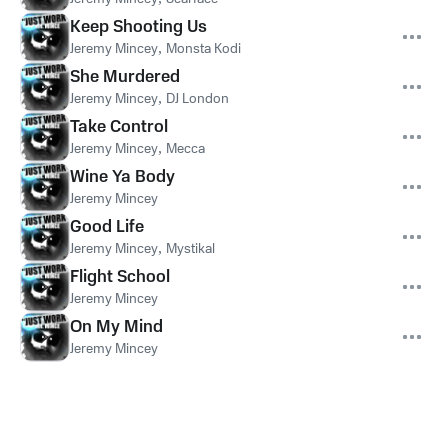
Keep Shooting Us
Jeremy Mincey
,
Monsta Kodi
She Murdered
Jeremy Mincey
,
DJ London
Take Control
Jeremy Mincey
,
Mecca
Wine Ya Body
Jeremy Mincey
Good Life
Jeremy Mincey
,
Mystikal
Flight School
Jeremy Mincey
On My Mind
Jeremy Mincey