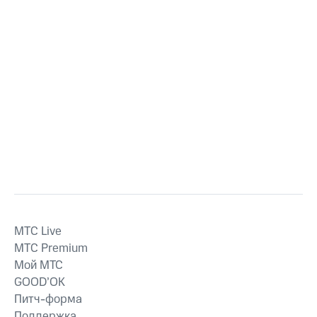
MTС Live
MTС Premium
Мой МТС
GOOD’OK
Питч-форма
Поддержка