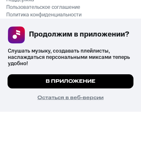
Пользовательское соглашение
Политика конфиденциальности
Рекомендательные технологии
Продолжим в приложении? 
СКАЧАТЬ ПРИЛОЖЕНИЕ
Слушать музыку, создавать плейлисты, 
наслаждаться персональными миксами теперь 
удобно!
Незаконное потребление наркотических средств,
психотропных веществ, их аналогов причиняет вред здоровью,
Мы используем куки, чтобы на сайте все
В ПРИЛОЖЕНИЕ
их незаконный оборот запрещён и влечёт установленную
работало.
Подробнее
законодательством ответственность.
© 2026 ООО «КИОН».
ПОНЯТНО
Остаться в веб-версии
Все права защищены
18+
Главная
В приложение
Избранное