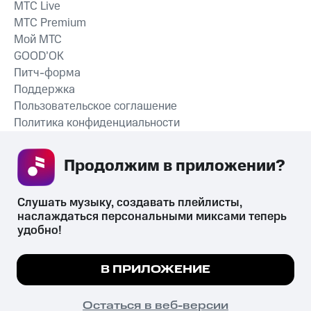
MTС Live
MTС Premium
Мой МТС
GOOD’OK
Питч-форма
Поддержка
Пользовательское соглашение
Политика конфиденциальности
Рекомендательные технологии
Продолжим в приложении? 
СКАЧАТЬ ПРИЛОЖЕНИЕ
Слушать музыку, создавать плейлисты, 
наслаждаться персональными миксами теперь 
удобно!
Незаконное потребление наркотических средств,
психотропных веществ, их аналогов причиняет вред здоровью,
Мы используем куки, чтобы на сайте все
В ПРИЛОЖЕНИЕ
их незаконный оборот запрещён и влечёт установленную
работало.
Подробнее
законодательством ответственность.
© 2026 ООО «КИОН».
ПОНЯТНО
Остаться в веб-версии