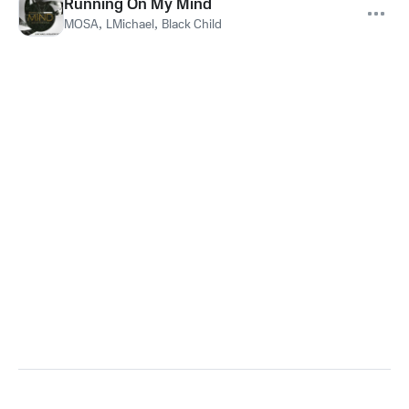
Running On My Mind
MOSA
,
LMichael
,
Black Child