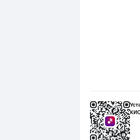
Уст
КИО