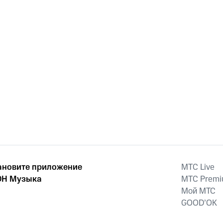
ановите приложение
MTС Live
Н Музыка
MTС Prem
Мой МТС
GOOD’OK