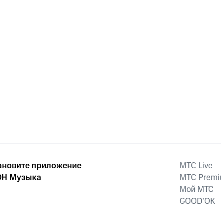
ановите приложение
MTС Live
Н Музыка
MTС Prem
Мой МТС
GOOD’OK