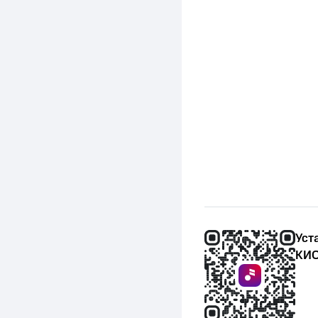
Уст
КИО