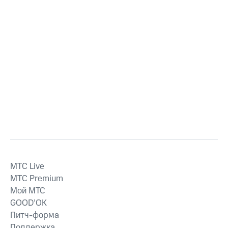
MTС Live
MTС Premium
Мой МТС
GOOD’OK
Питч-форма
Поддержка