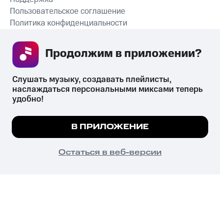
Пользовательское соглашение
Политика конфиденциальности
Рекомендательные технологии
Продолжим в приложении? 
СКАЧАТЬ ПРИЛОЖЕНИЕ
Слушать музыку, создавать плейлисты, 
наслаждаться персональными миксами теперь 
удобно!
Незаконное потребление наркотических средств,
психотропных веществ, их аналогов причиняет вред здоровью,
Мы используем куки, чтобы на сайте все
В ПРИЛОЖЕНИЕ
их незаконный оборот запрещён и влечёт установленную
работало.
Подробнее
законодательством ответственность.
© 2026 ООО «КИОН».
ПОНЯТНО
Остаться в веб-версии
Все права защищены
18+
Главная
В приложение
Избранное