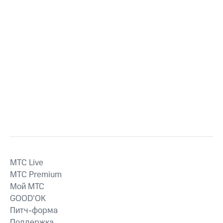
MTС Live
MTС Premium
Мой МТС
GOOD’OK
Питч-форма
Поддержка