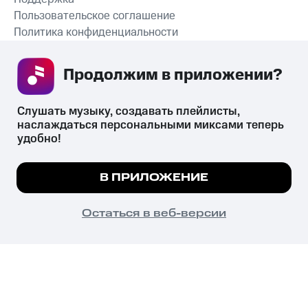
Пользовательское соглашение
Политика конфиденциальности
Рекомендательные технологии
Продолжим в приложении? 
СКАЧАТЬ ПРИЛОЖЕНИЕ
Слушать музыку, создавать плейлисты, 
наслаждаться персональными миксами теперь 
удобно!
Незаконное потребление наркотических средств,
психотропных веществ, их аналогов причиняет вред здоровью,
Мы используем куки, чтобы на сайте все
В ПРИЛОЖЕНИЕ
их незаконный оборот запрещён и влечёт установленную
работало.
Подробнее
законодательством ответственность.
© 2026 ООО «КИОН».
ПОНЯТНО
Остаться в веб-версии
Все права защищены
18+
Главная
В приложение
Избранное