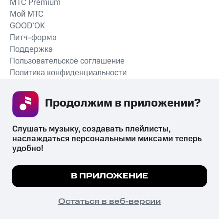
MTС Premium
Мой МТС
GOOD’OK
Питч-форма
Поддержка
Пользовательское соглашение
Политика конфиденциальности
Рекомендательные технологии
Продолжим в приложении? 
СКАЧАТЬ ПРИЛОЖЕНИЕ
Слушать музыку, создавать плейлисты, 
наслаждаться персональными миксами теперь 
удобно!
Незаконное потребление наркотических средств,
психотропных веществ, их аналогов причиняет вред здоровью,
Мы используем куки, чтобы на сайте все
В ПРИЛОЖЕНИЕ
их незаконный оборот запрещён и влечёт установленную
работало.
Подробнее
законодательством ответственность.
© 2026 ООО «КИОН».
ПОНЯТНО
Остаться в веб-версии
Все права защищены
18+
Главная
В приложение
Избранное