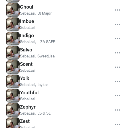
Ghoul
SebaLazi
,
DJ Major
Imbue
SebaLazi
Indigo
SebaLazi
,
LIZA SAFE
Salvo
SebaLazi
,
SweetLisa
Scent
SebaLazi
Yolk
SebaLazi
,
Jaykar
Youthful
SebaLazi
Zephyr
SebaLazi
,
LS & SL
Zest
SebaLazi