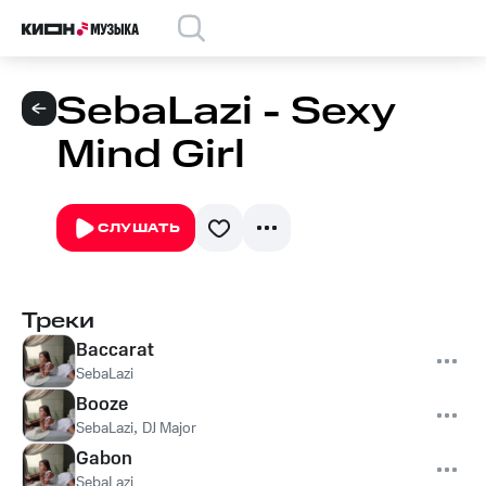
SebaLazi - Sexy
Mind Girl
СЛУШАТЬ
Треки
Baccarat
SebaLazi
Booze
SebaLazi
,
DJ Major
Gabon
SebaLazi