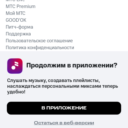
MTС Premium
Мой МТС
GOOD’OK
Питч-форма
Поддержка
Пользовательское соглашение
Политика конфиденциальности
Рекомендательные технологии
Продолжим в приложении? 
СКАЧАТЬ ПРИЛОЖЕНИЕ
Слушать музыку, создавать плейлисты, 
наслаждаться персональными миксами теперь 
удобно!
Незаконное потребление наркотических средств,
психотропных веществ, их аналогов причиняет вред здоровью,
Мы используем куки, чтобы на сайте все
В ПРИЛОЖЕНИЕ
их незаконный оборот запрещён и влечёт установленную
работало.
Подробнее
законодательством ответственность.
© 2026 ООО «КИОН».
ПОНЯТНО
Остаться в веб-версии
Все права защищены
18+