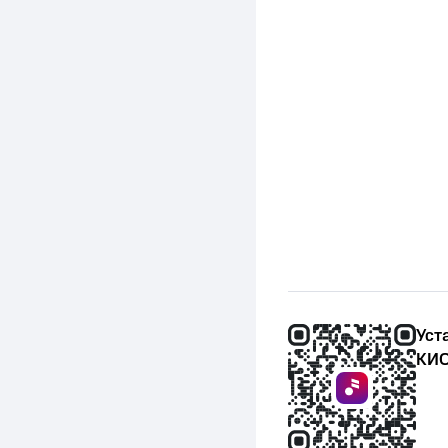
Уст
КИО