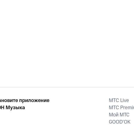
ановите приложение
MTС Live
Н Музыка
MTС Prem
Мой МТС
GOOD’OK