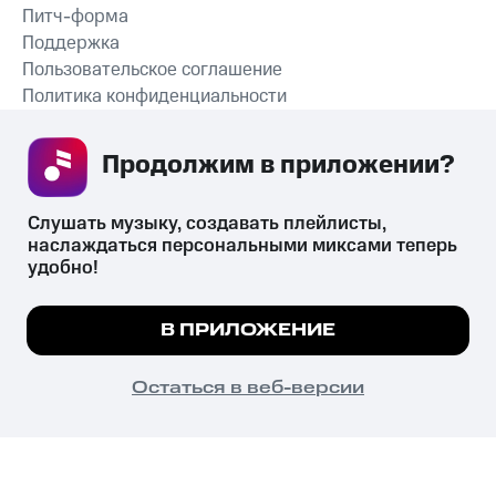
Питч-форма
Поддержка
Пользовательское соглашение
Политика конфиденциальности
Рекомендательные технологии
Продолжим в приложении? 
СКАЧАТЬ ПРИЛОЖЕНИЕ
Слушать музыку, создавать плейлисты, 
наслаждаться персональными миксами теперь 
удобно!
Незаконное потребление наркотических средств,
психотропных веществ, их аналогов причиняет вред здоровью,
Мы используем куки, чтобы на сайте все
В ПРИЛОЖЕНИЕ
их незаконный оборот запрещён и влечёт установленную
работало.
Подробнее
законодательством ответственность.
© 2026 ООО «КИОН».
ПОНЯТНО
Остаться в веб-версии
Все права защищены
18+
Главная
В приложение
Избранное