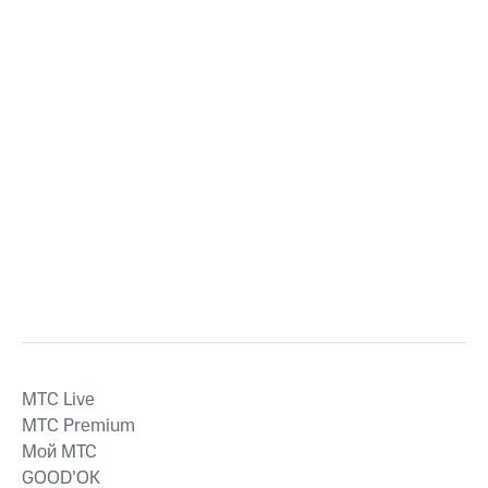
MTС Live
MTС Premium
Мой МТС
GOOD’OK