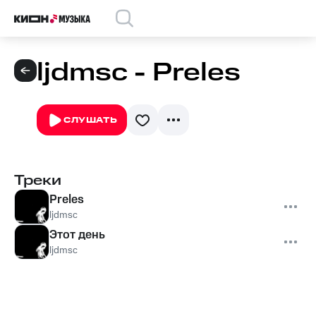
ljdmsc - Preles
СЛУШАТЬ
Треки
Preles
ljdmsc
Этот день
ljdmsc