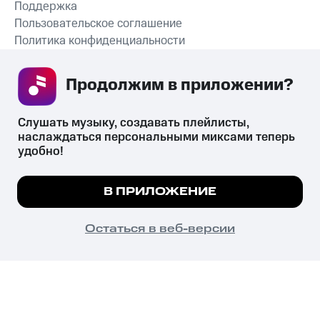
Поддержка
Пользовательское соглашение
Политика конфиденциальности
Рекомендательные технологии
Продолжим в приложении? 
СКАЧАТЬ ПРИЛОЖЕНИЕ
Слушать музыку, создавать плейлисты, 
наслаждаться персональными миксами теперь 
удобно!
Незаконное потребление наркотических средств,
психотропных веществ, их аналогов причиняет вред здоровью,
Мы используем куки, чтобы на сайте все
В ПРИЛОЖЕНИЕ
их незаконный оборот запрещён и влечёт установленную
работало.
Подробнее
законодательством ответственность.
© 2026 ООО «КИОН».
ПОНЯТНО
Остаться в веб-версии
Все права защищены
18+
Главная
В приложение
Избранное