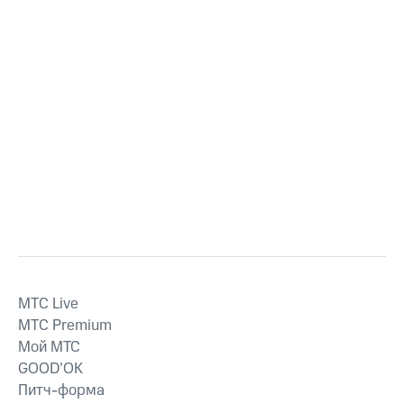
MTС Live
MTС Premium
Мой МТС
GOOD’OK
Питч-форма