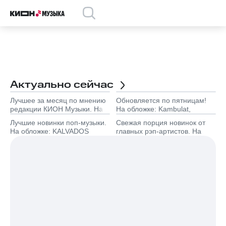
Актуально сейчас
Лучшее за месяц по мнению
Обновляется по пятницам!
редакции КИОН Музыки. На
На обложке: Kambulat,
обложке: Marselle
Минаева
Лучшие новинки поп-музыки.
Свежая порция новинок от
На обложке: KALVADOS
главных рэп-артистов. На
обложке: TumaniYO,
Эндшпиль