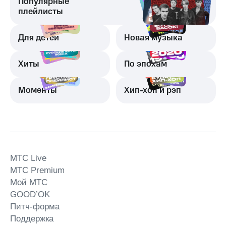
Популярные
плейлисты
Для детей
Новая музыка
Хиты
По эпохам
Моменты
Хип-хоп и рэп
MTС Live
MTС Premium
Мой МТС
GOOD’OK
Питч-форма
Поддержка