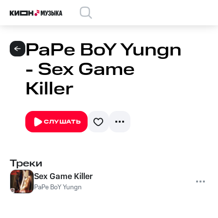
PaPe BoY Yungn
- Sex Game
Killer
СЛУШАТЬ
Треки
Sex Game Killer
PaPe BoY Yungn