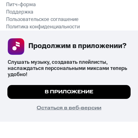
Питч-форма
Поддержка
Пользовательское соглашение
Политика конфиденциальности
Рекомендательные технологии
Продолжим в приложении? 
СКАЧАТЬ ПРИЛОЖЕНИЕ
Слушать музыку, создавать плейлисты, 
наслаждаться персональными миксами теперь 
удобно!
Незаконное потребление наркотических средств,
психотропных веществ, их аналогов причиняет вред здоровью,
Мы используем куки, чтобы на сайте все
В ПРИЛОЖЕНИЕ
их незаконный оборот запрещён и влечёт установленную
работало.
Подробнее
законодательством ответственность.
© 2026 ООО «КИОН».
ПОНЯТНО
Остаться в веб-версии
Все права защищены
18+
Главная
В приложение
Избранное