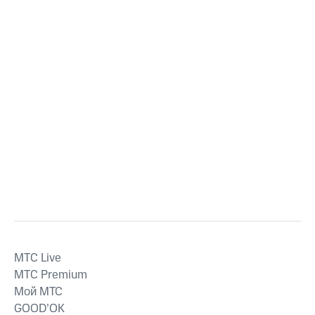
MTС Live
MTС Premium
Мой МТС
GOOD’OK