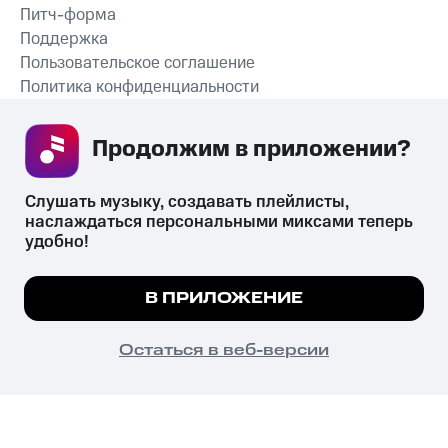
Питч-форма
Поддержка
Пользовательское соглашение
Политика конфиденциальности
Рекомендательные технологии
Продолжим в приложении? 
СКАЧАТЬ ПРИЛОЖЕНИЕ
Слушать музыку, создавать плейлисты, 
наслаждаться персональными миксами теперь 
удобно!
Незаконное потребление наркотических средств,
психотропных веществ, их аналогов причиняет вред здоровью,
Мы используем куки, чтобы на сайте все
В ПРИЛОЖЕНИЕ
их незаконный оборот запрещён и влечёт установленную
работало.
Подробнее
законодательством ответственность.
© 2026 ООО «КИОН».
ПОНЯТНО
Остаться в веб-версии
Все права защищены
18+
Главная
В приложение
Избранное