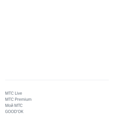
MTС Live
MTС Premium
Мой МТС
GOOD’OK