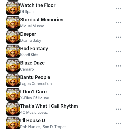
Watch the Floor
DJ Span
Stardust Memories
Miguel Musso
Deeper
Drama Baby
Hed Fantasy
Kandi Kids
Blaze Daze
Camaro
Bantu People
Lagos Connection
I Don't Care
X-Files Of House
That's What I Call Rhythm
40 Music Lovaz
I'll House U
Rob Nunjes
,
San D. Tropez