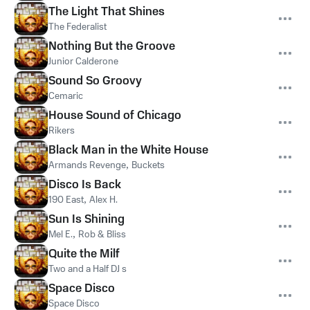
The Light That Shines
The Federalist
Nothing But the Groove
Junior Calderone
Sound So Groovy
Cemaric
House Sound of Chicago
Rikers
Black Man in the White House
Armands Revenge
,
Buckets
Disco Is Back
190 East
,
Alex H.
Sun Is Shining
Mel E.
,
Rob & Bliss
Quite the Milf
Two and a Half DJ s
Space Disco
Space Disco