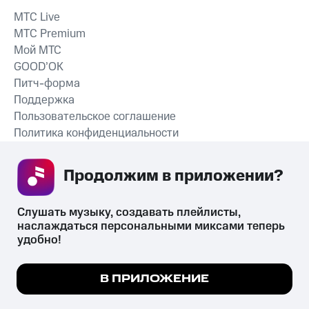
MTС Live
MTС Premium
Мой МТС
GOOD’OK
Питч-форма
Поддержка
Пользовательское соглашение
Политика конфиденциальности
Рекомендательные технологии
Продолжим в приложении? 
СКАЧАТЬ ПРИЛОЖЕНИЕ
Слушать музыку, создавать плейлисты, 
наслаждаться персональными миксами теперь 
удобно!
Незаконное потребление наркотических средств,
психотропных веществ, их аналогов причиняет вред здоровью,
Мы используем куки, чтобы на сайте все
В ПРИЛОЖЕНИЕ
их незаконный оборот запрещён и влечёт установленную
работало.
Подробнее
законодательством ответственность.
© 2026 ООО «КИОН».