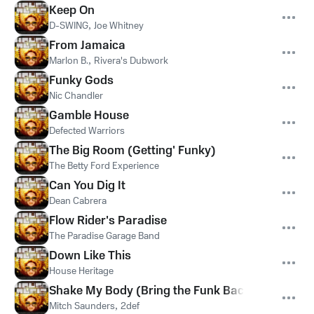
Keep On
D-SWING
,
Joe Whitney
From Jamaica
Marlon B.
,
Rivera's Dubwork
Funky Gods
Nic Chandler
Gamble House
Defected Warriors
The Big Room (Getting' Funky)
The Betty Ford Experience
Can You Dig It
Dean Cabrera
Flow Rider's Paradise
The Paradise Garage Band
Down Like This
House Heritage
Shake My Body (Bring the Funk Back)
Mitch Saunders
,
2def