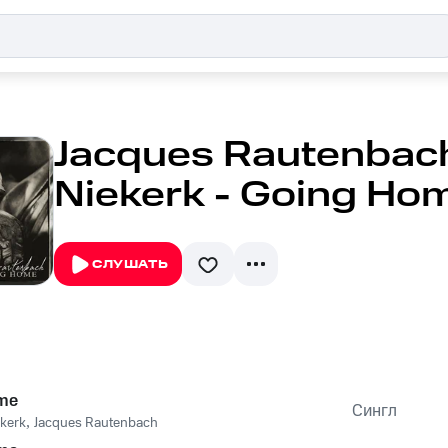
Jacques Rautenbach
Niekerk - Going Ho
СЛУШАТЬ
me
Сингл
ekerk
,
Jacques Rautenbach