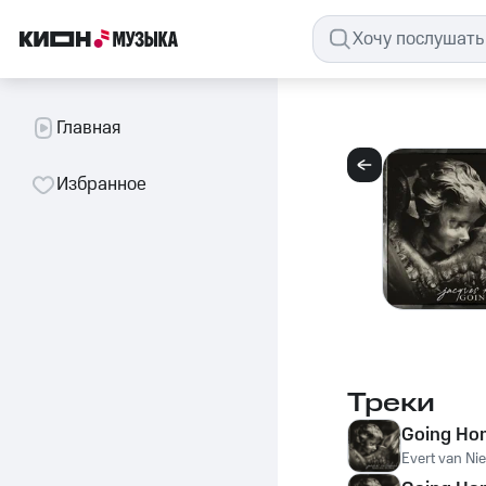
Главная
Избранное
Треки
Going Ho
Evert van Ni