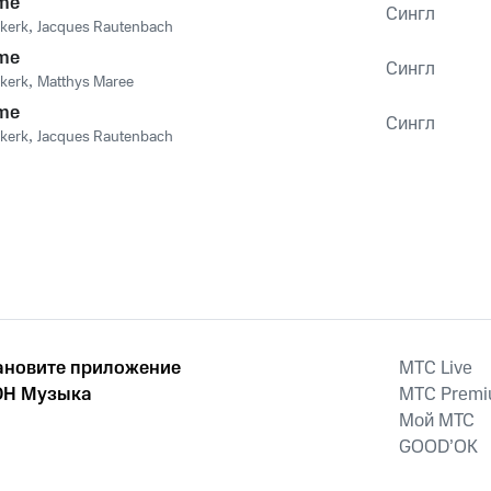
me
Сингл
ekerk
,
Jacques Rautenbach
me
Сингл
ekerk
,
Matthys Maree
me
Сингл
ekerk
,
Jacques Rautenbach
ановите приложение
MTС Live
Н Музыка
MTС Prem
Мой МТС
GOOD’OK