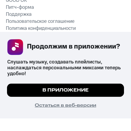
GOOD’OK
Питч-форма
Поддержка
Пользовательское соглашение
Политика конфиденциальности
Рекомендательные технологии
Продолжим в приложении? 
СКАЧАТЬ ПРИЛОЖЕНИЕ
Слушать музыку, создавать плейлисты, 
наслаждаться персональными миксами теперь 
удобно!
Незаконное потребление наркотических средств,
психотропных веществ, их аналогов причиняет вред здоровью,
Мы используем куки, чтобы на сайте все
В ПРИЛОЖЕНИЕ
их незаконный оборот запрещён и влечёт установленную
работало.
Подробнее
законодательством ответственность.
© 2026 ООО «КИОН».
ПОНЯТНО
Остаться в веб-версии
Все права защищены
18+
Главная
В приложение
Избранное