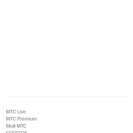
MTС Live
MTС Premium
Мой МТС