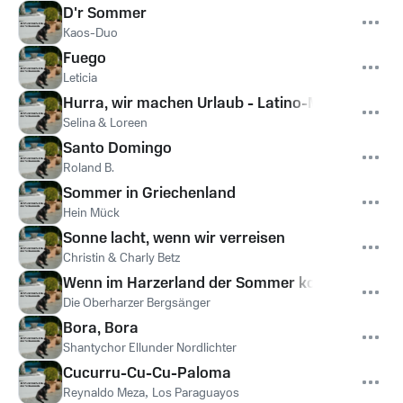
D'r Sommer
Kaos-Duo
Fuego
Leticia
Hurra, wir machen Urlaub - Latino-Mix
Selina & Loreen
Santo Domingo
Roland B.
Sommer in Griechenland
Hein Mück
Sonne lacht, wenn wir verreisen
Christin & Charly Betz
Wenn im Harzerland der Sommer kommt
Die Oberharzer Bergsänger
Bora, Bora
Shantychor Ellunder Nordlichter
Cucurru-Cu-Cu-Paloma
Reynaldo Meza
,
Los Paraguayos