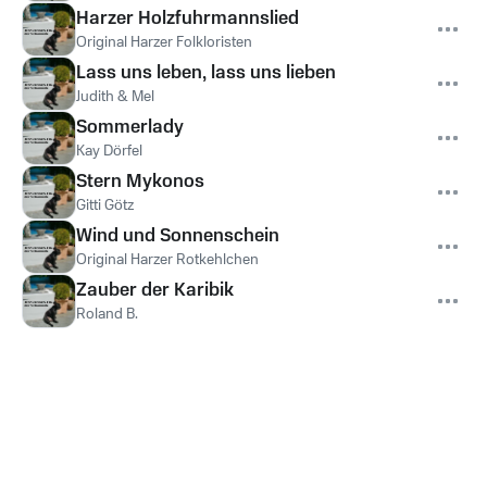
Harzer Holzfuhrmannslied
Original Harzer Folkloristen
Lass uns leben, lass uns lieben
Judith & Mel
Sommerlady
Kay Dörfel
Stern Mykonos
Gitti Götz
Wind und Sonnenschein
Original Harzer Rotkehlchen
Zauber der Karibik
Roland B.