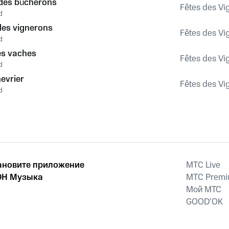
des bûcherons
Fêtes des Vi
d
des vignerons
Fêtes des Vi
d
es vaches
Fêtes des Vi
d
hevrier
Fêtes des Vi
d
ановите приложение
MTС Live
Н Музыка
MTС Prem
Мой МТС
GOOD’OK