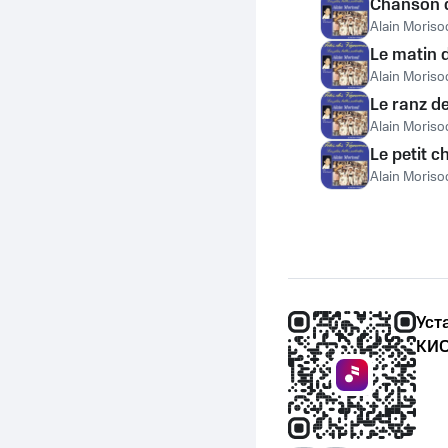
Chanson 
Alain Moriso
Le matin 
Alain Moriso
Le ranz d
Alain Moriso
Le petit c
Alain Moriso
Уст
КИО