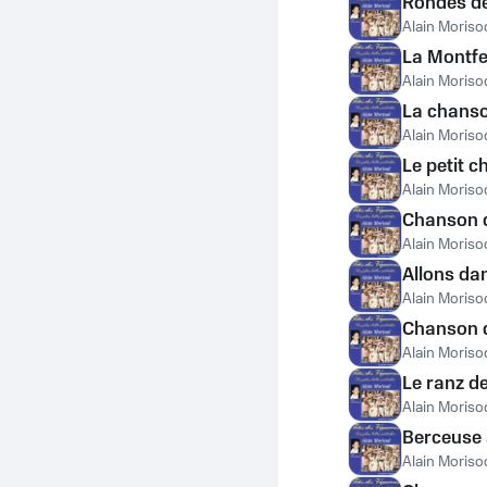
Rondes de
Alain Moriso
La Montfe
Alain Moriso
La chans
Alain Moriso
Le petit c
Alain Moriso
Chanson d
Alain Moriso
Allons da
Alain Moriso
Chanson d
Alain Moriso
Le ranz d
Alain Moriso
Berceuse à
Alain Moriso