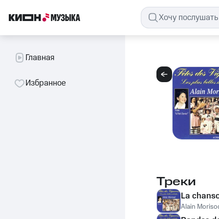
Главная
Избранное
Треки
La chanson
Alain Moriso