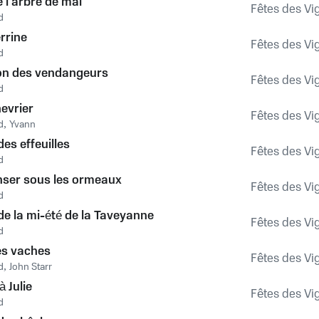
 l'arbre de mai
Fêtes des Vi
d
rrine
Fêtes des Vi
d
on des vendangeurs
Fêtes des Vi
d
hevrier
Fêtes des Vi
d
,
Yvann
es effeuilles
Fêtes des Vi
d
nser sous les ormeaux
Fêtes des Vi
d
e la mi-été de la Taveyanne
Fêtes des Vi
d
es vaches
Fêtes des Vi
d
,
John Starr
 Julie
Fêtes des Vi
d