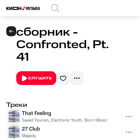
сборник -
Confronted, Pt.
41
СЛУШАТЬ
Треки
That Feeling
Saeed Younan
,
Electronic Youth
,
Born I Music
27 Club
Majesty