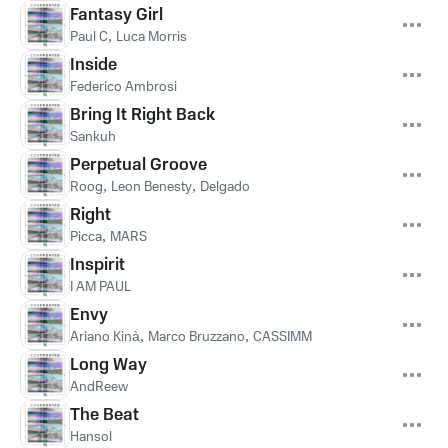
Fantasy Girl
Paul C
,
Luca Morris
Inside
Federico Ambrosi
Bring It Right Back
Sankuh
Perpetual Groove
Roog
,
Leon Benesty
,
Delgado
Right
Picca
,
MARS
Inspirit
I AM PAUL
Envy
Ariano Kinà
,
Marco Bruzzano
,
CASSIMM
Long Way
AndReew
The Beat
Hansol