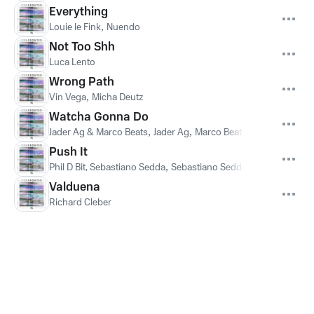
Everything
Louie le Fink
,
Nuendo
Not Too Shh
Luca Lento
Wrong Path
Vin Vega
,
Micha Deutz
Watcha Gonna Do
Jader Ag & Marco Beats
,
Jader Ag
,
Marco Beats
,
Jader Ag, Marc
Push It
Phil D Bit, Sebastiano Sedda
,
Sebastiano Sedda
,
Phil D Bit
Valduena
Richard Cleber