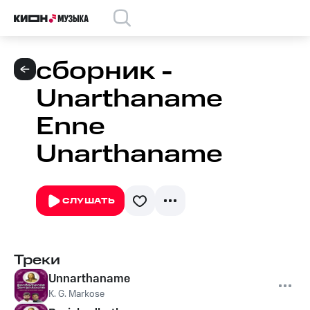
сборник -
Unarthaname
Enne
Unarthaname
СЛУШАТЬ
Треки
Unnarthaname
K. G. Markose