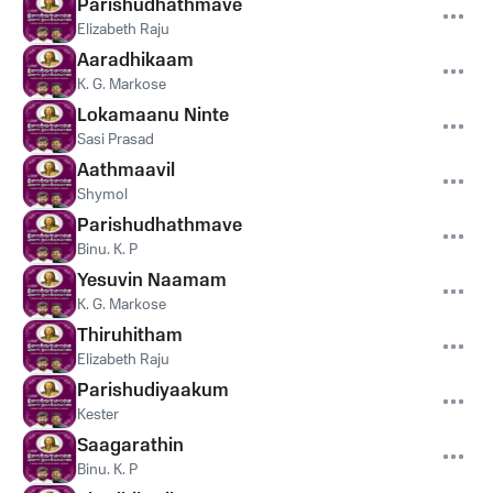
Parishudhathmave
Elizabeth Raju
Aaradhikaam
K. G. Markose
Lokamaanu Ninte
Sasi Prasad
Aathmaavil
Shymol
Parishudhathmave
Binu. K. P
Yesuvin Naamam
K. G. Markose
Thiruhitham
Elizabeth Raju
Parishudiyaakum
Kester
Saagarathin
Binu. K. P