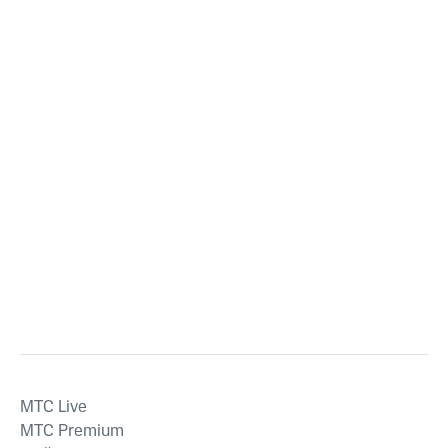
MTС Live
MTС Premium