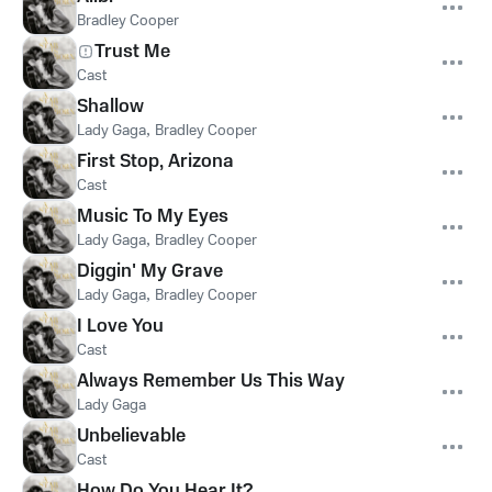
Bradley Cooper
Trust Me
Cast
Shallow
Lady Gaga
,
Bradley Cooper
First Stop, Arizona
Cast
Music To My Eyes
Lady Gaga
,
Bradley Cooper
Diggin' My Grave
Lady Gaga
,
Bradley Cooper
I Love You
Cast
Always Remember Us This Way
Lady Gaga
Unbelievable
Cast
How Do You Hear It?