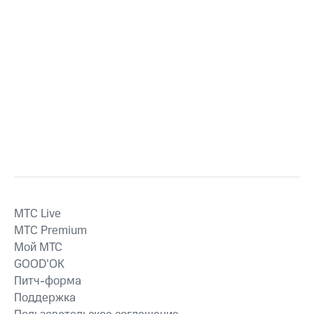
MTС Live
MTС Premium
Мой МТС
GOOD’OK
Питч-форма
Поддержка