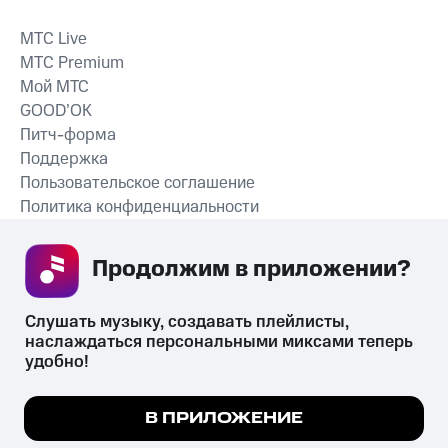
MTС Live
MTС Premium
Мой МТС
GOOD’OK
Питч-форма
Поддержка
Пользовательское соглашение
Политика конфиденциальности
Рекомендательные технологии
Продолжим в приложении? 
СКАЧАТЬ ПРИЛОЖЕНИЕ
Слушать музыку, создавать плейлисты, 
наслаждаться персональными миксами теперь 
удобно!
Незаконное потребление наркотических средств,
психотропных веществ, их аналогов причиняет вред здоровью,
Мы используем куки, чтобы на сайте все
В ПРИЛОЖЕНИЕ
их незаконный оборот запрещён и влечёт установленную
работало.
Подробнее
законодательством ответственность.