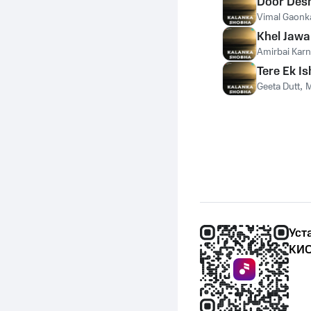
Door Desh
Vimal Gaonk
Khel Jawa
Amirbai Karn
Tere Ek I
Geeta Dutt
,
M
Уст
КИО