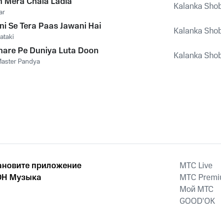
 Mera Chala Ladla
Kalanka Sho
ar
ni Se Tera Paas Jawani Hai
Kalanka Sho
ataki
share Pe Duniya Luta Doon
Kalanka Sho
aster Pandya
ановите приложение
MTС Live
Н Музыка
MTС Prem
Мой МТС
GOOD’OK