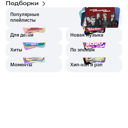
Подборки
Популярные
плейлисты
Для детей
Новая музыка
Хиты
По эпохам
Моменты
Хип-хоп и рэп