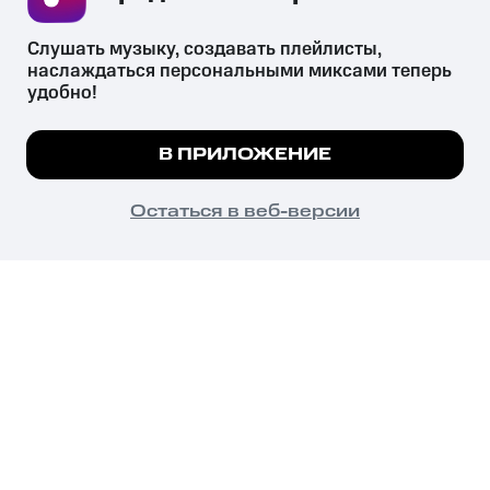
Слушать музыку, создавать плейлисты, 
наслаждаться персональными миксами теперь 
удобно!
Незаконное потребление наркотических средств,
психотропных веществ, их аналогов причиняет вред здоровью,
В ПРИЛОЖЕНИЕ
их незаконный оборот запрещён и влечёт установленную
законодательством ответственность.
© 2026 ООО «КИОН».
Остаться в веб-версии
Все права защищены
18+
Главная
В приложение
Избранное