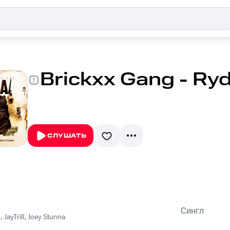
Brickxx Gang - Ry
СЛУШАТЬ
Сингл
g
,
JayTrill
,
Joey Stunna