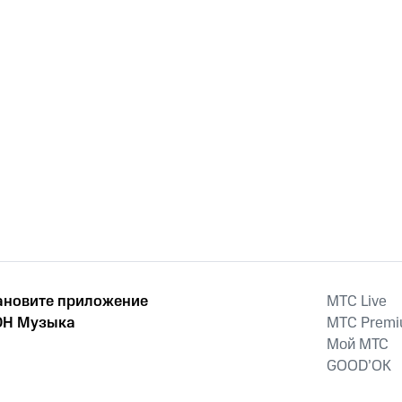
ановите приложение
MTС Live
Н Музыка
MTС Prem
Мой МТС
GOOD’OK