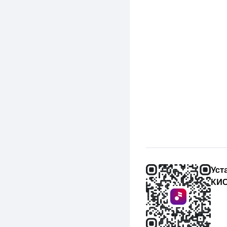
Уст
КИО