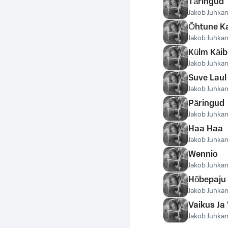
Täringud
Jakob Juhka
Õhtune K
Jakob Juhka
Külm Käib
Jakob Juhka
Suve Laul
Jakob Juhka
Päringud
Jakob Juhka
Haa Haa
Jakob Juhka
Wennio
Jakob Juhka
Hõbepaju
Jakob Juhka
Vaikus Ja
Jakob Juhka