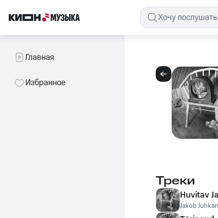
Главная
Избранное
Треки
Huvitav J
Jakob Juhka