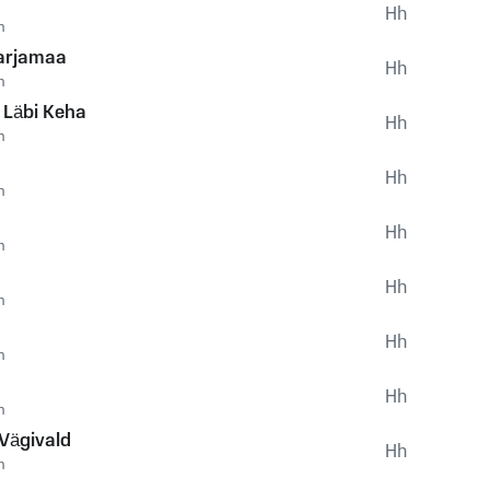
Hh
m
arjamaa
Hh
m
 Läbi Keha
Hh
m
Hh
m
Hh
m
Hh
m
Hh
m
Hh
m
 Vägivald
Hh
m