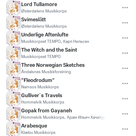
Lord Tullamore
Østerdølens Musikkorps
Svimeslått
Østerdølens Musikkorps
Underlige Aftenlufte
Musikkorpset TEMPO
,
Карл Нильсен
The Witch and the Saint
Musikkorpset TEMPO
Three Norwegian Sketches
Åndalsnes Musikkforeining
"Fleodrodum"
Namsos Musikkorps
Gulliver´s Travels
Hommelvik Musikkorps
Gopak from Gayaneh
Hommelvik Musikkorps
,
Арам Ильич Хачатурян
Arabesque
Klæbu Musikkorps