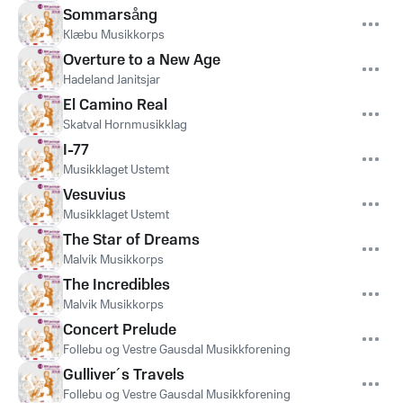
Sommarsång
Klæbu Musikkorps
Overture to a New Age
Hadeland Janitsjar
El Camino Real
Skatval Hornmusikklag
I-77
Musikklaget Ustemt
Vesuvius
Musikklaget Ustemt
The Star of Dreams
Malvik Musikkorps
The Incredibles
Malvik Musikkorps
Concert Prelude
Follebu og Vestre Gausdal Musikkforening
Gulliver´s Travels
Follebu og Vestre Gausdal Musikkforening