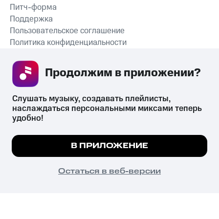
Питч-форма
Поддержка
Пользовательское соглашение
Политика конфиденциальности
Рекомендательные технологии
Продолжим в приложении? 
СКАЧАТЬ ПРИЛОЖЕНИЕ
Слушать музыку, создавать плейлисты, 
наслаждаться персональными миксами теперь 
удобно!
Незаконное потребление наркотических средств,
психотропных веществ, их аналогов причиняет вред здоровью,
Мы используем куки, чтобы на сайте все
В ПРИЛОЖЕНИЕ
их незаконный оборот запрещён и влечёт установленную
работало.
Подробнее
законодательством ответственность.
© 2026 ООО «КИОН».
ПОНЯТНО
Остаться в веб-версии
Все права защищены
18+
Главная
В приложение
Избранное