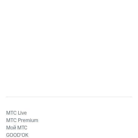
MTС Live
MTС Premium
Мой МТС
GOOD’OK