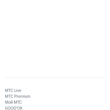
MTС Live
MTС Premium
Мой МТС
GOOD’OK