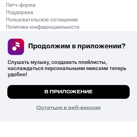
Питч-форма
Поддержка
Пользовательское соглашение
Политика конфиденциальности
Рекомендательные технологии
Продолжим в приложении? 
СКАЧАТЬ ПРИЛОЖЕНИЕ
Слушать музыку, создавать плейлисты, 
наслаждаться персональными миксами теперь 
удобно!
Незаконное потребление наркотических средств,
психотропных веществ, их аналогов причиняет вред здоровью,
Мы используем куки, чтобы на сайте все
В ПРИЛОЖЕНИЕ
их незаконный оборот запрещён и влечёт установленную
работало.
Подробнее
законодательством ответственность.
© 2026 ООО «КИОН».
ПОНЯТНО
Остаться в веб-версии
Все права защищены
18+
Главная
В приложение
Избранное