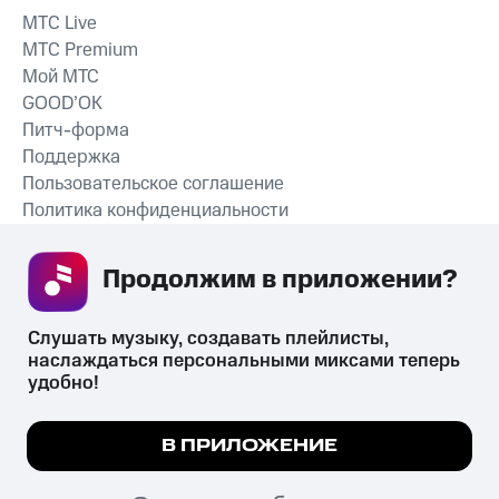
MTС Live
MTС Premium
Мой МТС
GOOD’OK
Питч-форма
Поддержка
Пользовательское соглашение
Политика конфиденциальности
Рекомендательные технологии
Продолжим в приложении? 
СКАЧАТЬ ПРИЛОЖЕНИЕ
Слушать музыку, создавать плейлисты, 
наслаждаться персональными миксами теперь 
удобно!
Незаконное потребление наркотических средств,
психотропных веществ, их аналогов причиняет вред здоровью,
Мы используем куки, чтобы на сайте все
В ПРИЛОЖЕНИЕ
их незаконный оборот запрещён и влечёт установленную
работало.
Подробнее
законодательством ответственность.
© 2026 ООО «КИОН».
ПОНЯТНО