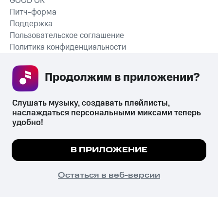
GOOD’OK
Питч-форма
Поддержка
Пользовательское соглашение
Политика конфиденциальности
Рекомендательные технологии
Продолжим в приложении? 
СКАЧАТЬ ПРИЛОЖЕНИЕ
Слушать музыку, создавать плейлисты, 
наслаждаться персональными миксами теперь 
удобно!
Незаконное потребление наркотических средств,
психотропных веществ, их аналогов причиняет вред здоровью,
Мы используем куки, чтобы на сайте все
В ПРИЛОЖЕНИЕ
их незаконный оборот запрещён и влечёт установленную
работало.
Подробнее
законодательством ответственность.
© 2026 ООО «КИОН».
ПОНЯТНО
Остаться в веб-версии
Все права защищены
18+
Главная
В приложение
Избранное