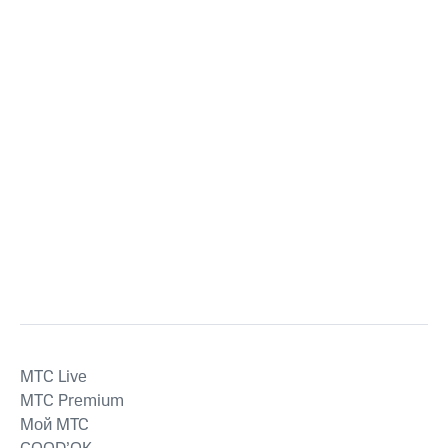
MTС Live
MTС Premium
Мой МТС