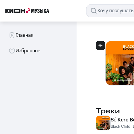
Главная
Избранное
Треки
Só Kero B
Black Child
,