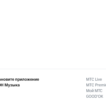
ановите приложение
MTС Live
Н Музыка
MTС Prem
Мой МТС
GOOD’OK