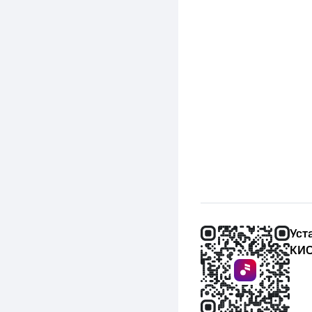
Уст
КИО