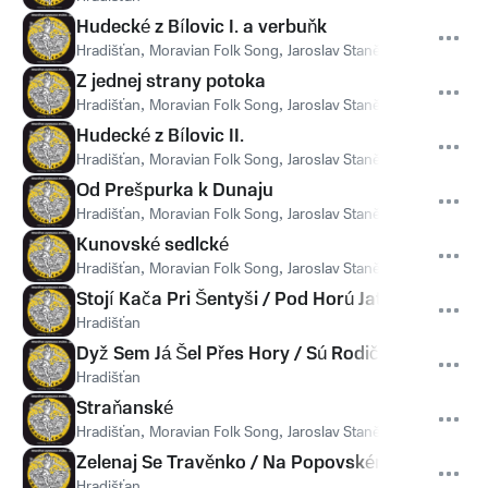
Hudecké z Bílovic I. a verbuňk
Hradišťan
,
Moravian Folk Song
,
Jaroslav Staněk
Z jednej strany potoka
Hradišťan
,
Moravian Folk Song
,
Jaroslav Staněk
,
Věra Dominc
Hudecké z Bílovic II.
Hradišťan
,
Moravian Folk Song
,
Jaroslav Staněk
,
Josef Pilát
Od Prešpurka k Dunaju
Hradišťan
,
Moravian Folk Song
,
Jaroslav Staněk
Kunovské sedlcké
Hradišťan
,
Moravian Folk Song
,
Jaroslav Staněk
Stojí Kača Pri Šentyši / Pod Horú Jatelinka
Hradišťan
Dyž Sem Já Šel Přes Hory / Sú Rodiče, Synka Měl
Hradišťan
Straňanské
Hradišťan
,
Moravian Folk Song
,
Jaroslav Staněk
Zelenaj Se Travěnko / Na Popovském Poli
Hradišťan