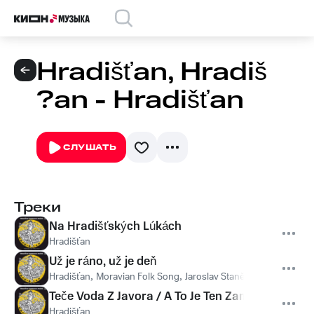
Hradišťan, Hradiš
?an - Hradišťan
СЛУШАТЬ
Треки
Na Hradišťských Lúkách
Hradišťan
Už je ráno, už je deň
Hradišťan
,
Moravian Folk Song
,
Jaroslav Staněk
,
Vlasta Gryco
Teče Voda Z Javora / A To Je Ten Zamoravský
Hradišťan