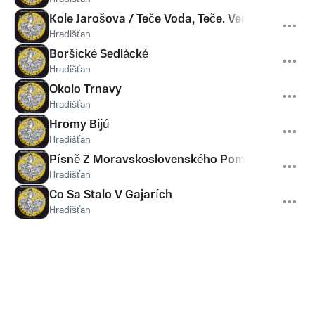
Kole Jarošova / Teče Voda, Teče. Verbuňk
Hradišťan
Boršické Sedlácké
Hradišťan
Okolo Trnavy
Hradišťan
Hromy Bijú
Hradišťan
Písně Z Moravskoslovenského Pomezí
Hradišťan
Co Sa Stalo V Gajarích
Hradišťan