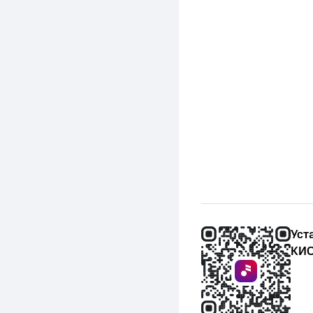
Уст
КИО