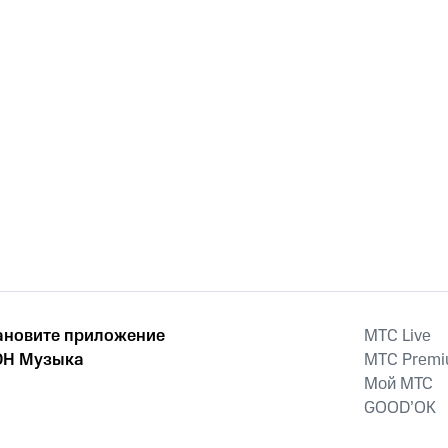
ановите приложение
MTС Live
Н Музыка
MTС Prem
Мой МТС
GOOD’OK