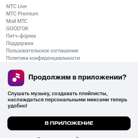
MTС Live
MTС Premium
Мой МТС
GOOD’OK
Питч-форма
Поддержка
Пользовательское соглашение
Политика конфиденциальности
Рекомендательные технологии
Продолжим в приложении? 
СКАЧАТЬ ПРИЛОЖЕНИЕ
Слушать музыку, создавать плейлисты, 
наслаждаться персональными миксами теперь 
удобно!
Незаконное потребление наркотических средств,
психотропных веществ, их аналогов причиняет вред здоровью,
Мы используем куки, чтобы на сайте все
В ПРИЛОЖЕНИЕ
их незаконный оборот запрещён и влечёт установленную
работало.
Подробнее
законодательством ответственность.
© 2026 ООО «КИОН».
ПОНЯТНО