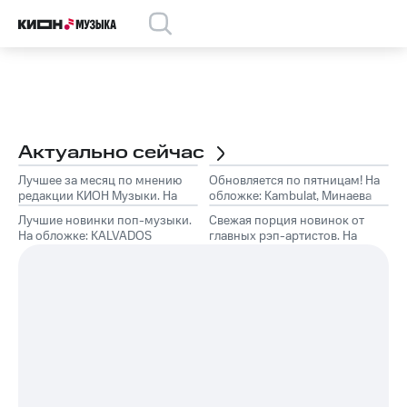
Актуально сейчас
Лучшее за месяц по мнению
Обновляется по пятницам! На
редакции КИОН Музыки. На
обложке: Kambulat, Минаева
обложке: Marselle
Лучшие новинки поп-музыки.
Свежая порция новинок от
На обложке: KALVADOS
главных рэп-артистов. На
обложке: TumaniYO, Эндшпиль