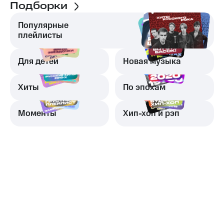
Подборки
Популярные
плейлисты
Для детей
Новая музыка
Хиты
По эпохам
Моменты
Хип-хоп и рэп