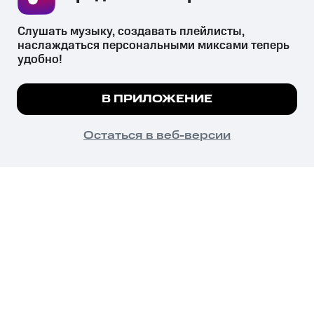
Слушать музыку, создавать плейлисты, 
наслаждаться персональными миксами теперь 
удобно!
Незаконное потребление наркотических средств,
психотропных веществ, их аналогов причиняет вред здоровью,
В ПРИЛОЖЕНИЕ
их незаконный оборот запрещён и влечёт установленную
законодательством ответственность.
© 2026 ООО «КИОН».
Остаться в веб-версии
Все права защищены
18+
Главная
В приложение
Избранное