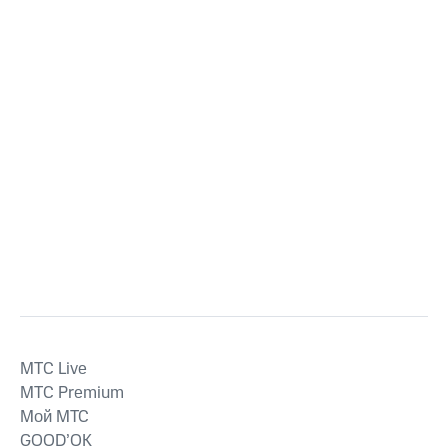
MTС Live
MTС Premium
Мой МТС
GOOD’OK