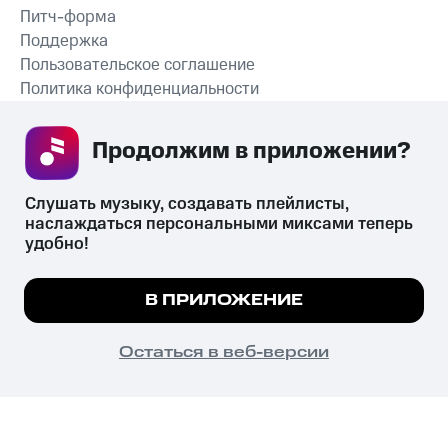
Питч-форма
Поддержка
Пользовательское соглашение
Политика конфиденциальности
Рекомендательные технологии
Продолжим в приложении? 
СКАЧАТЬ ПРИЛОЖЕНИЕ
Слушать музыку, создавать плейлисты, 
наслаждаться персональными миксами теперь 
удобно!
Незаконное потребление наркотических средств,
психотропных веществ, их аналогов причиняет вред здоровью,
Мы используем куки, чтобы на сайте все
В ПРИЛОЖЕНИЕ
их незаконный оборот запрещён и влечёт установленную
работало.
Подробнее
законодательством ответственность.
© 2026 ООО «КИОН».
ПОНЯТНО
Остаться в веб-версии
Все права защищены
18+
Главная
В приложение
Избранное