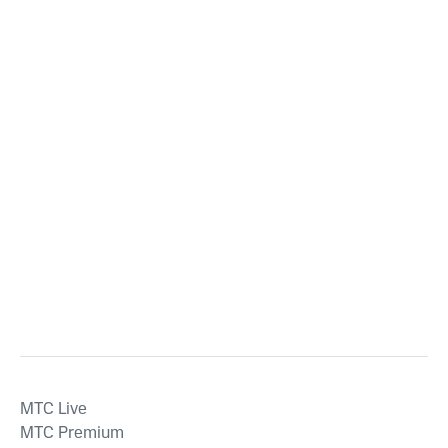
MTС Live
MTС Premium