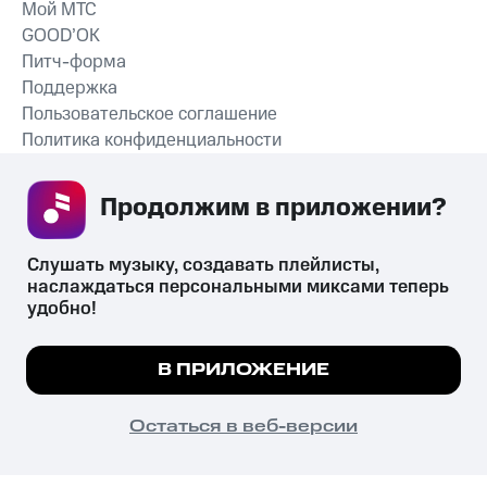
Мой МТС
GOOD’OK
Питч-форма
Поддержка
Пользовательское соглашение
Политика конфиденциальности
Рекомендательные технологии
Продолжим в приложении? 
СКАЧАТЬ ПРИЛОЖЕНИЕ
Слушать музыку, создавать плейлисты, 
наслаждаться персональными миксами теперь 
удобно!
Незаконное потребление наркотических средств,
психотропных веществ, их аналогов причиняет вред здоровью,
Мы используем куки, чтобы на сайте все
В ПРИЛОЖЕНИЕ
их незаконный оборот запрещён и влечёт установленную
работало.
Подробнее
законодательством ответственность.
© 2026 ООО «КИОН».
ПОНЯТНО
Остаться в веб-версии
Все права защищены
18+
Главная
В приложение
Избранное