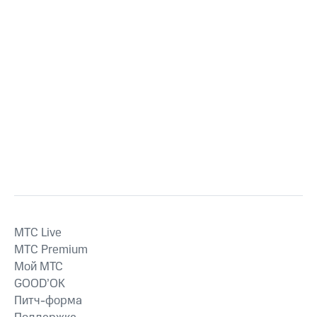
MTС Live
MTС Premium
Мой МТС
GOOD’OK
Питч-форма