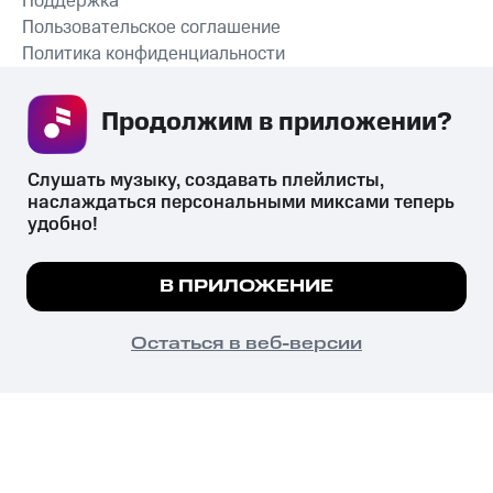
Поддержка
Пользовательское соглашение
Политика конфиденциальности
Рекомендательные технологии
Продолжим в приложении? 
СКАЧАТЬ ПРИЛОЖЕНИЕ
Слушать музыку, создавать плейлисты, 
наслаждаться персональными миксами теперь 
удобно!
Незаконное потребление наркотических средств,
психотропных веществ, их аналогов причиняет вред здоровью,
Мы используем куки, чтобы на сайте все
В ПРИЛОЖЕНИЕ
их незаконный оборот запрещён и влечёт установленную
работало.
Подробнее
законодательством ответственность.
© 2026 ООО «КИОН».
ПОНЯТНО
Остаться в веб-версии
Все права защищены
18+
Главная
В приложение
Избранное