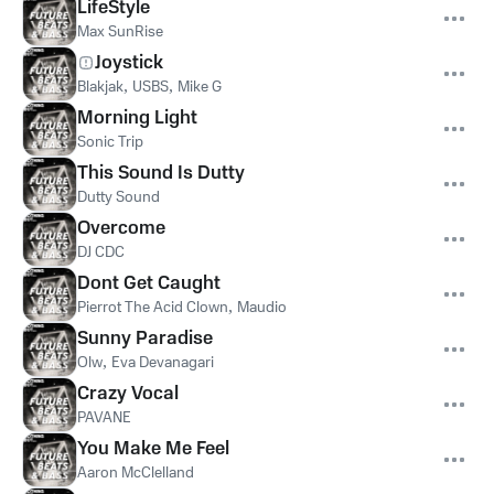
LifeStyle
Max SunRise
Joystick
Blakjak
,
USBS
,
Mike G
Morning Light
Sonic Trip
This Sound Is Dutty
Dutty Sound
Overcome
DJ CDC
Dont Get Caught
Pierrot The Acid Clown
,
Maudio
Sunny Paradise
Olw
,
Eva Devanagari
Crazy Vocal
PAVANE
You Make Me Feel
Aaron McClelland