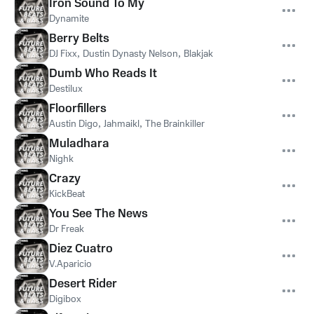
Iron Sound To My
Dynamite
Berry Belts
DJ Fixx
,
Dustin Dynasty Nelson
,
Blakjak
Dumb Who Reads It
Destilux
Floorfillers
Austin Digo
,
Jahmaikl
,
The Brainkiller
Muladhara
Nighk
Crazy
KickBeat
You See The News
Dr Freak
Diez Cuatro
V.Aparicio
Desert Rider
Digibox