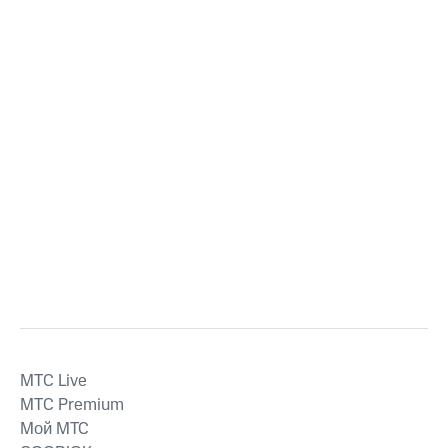
MTС Live
MTС Premium
Мой МТС