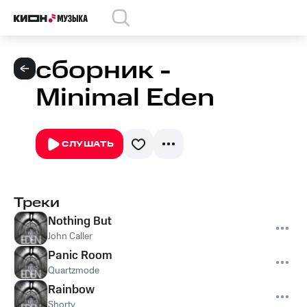
сборник -
Minimal Eden
СЛУШАТЬ
Треки
Nothing But
John Caller
Panic Room
Quartzmode
Rainbow
Shorty