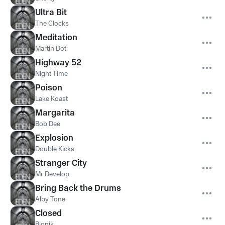
Ultra Bit
The Clocks
Meditation
Martin Dot
Highway 52
Night Time
Poison
Lake Koast
Margarita
Bob Dee
Explosion
Double Kicks
Stranger City
Mr Develop
Bring Back the Drums
Alby Tone
Closed
Bionik