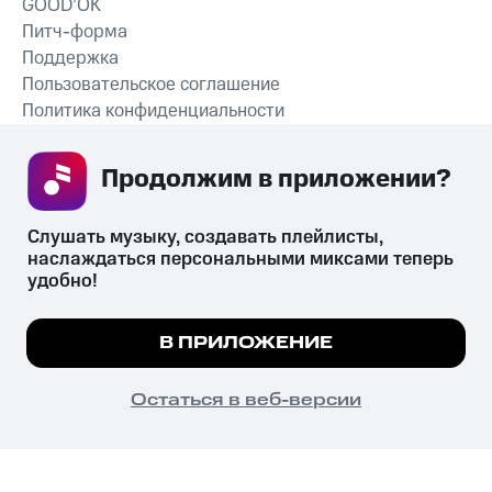
GOOD’OK
Питч-форма
Поддержка
Пользовательское соглашение
Политика конфиденциальности
Рекомендательные технологии
Продолжим в приложении? 
СКАЧАТЬ ПРИЛОЖЕНИЕ
Слушать музыку, создавать плейлисты, 
наслаждаться персональными миксами теперь 
удобно!
Незаконное потребление наркотических средств,
психотропных веществ, их аналогов причиняет вред здоровью,
Мы используем куки, чтобы на сайте все
В ПРИЛОЖЕНИЕ
их незаконный оборот запрещён и влечёт установленную
работало.
Подробнее
законодательством ответственность.
© 2026 ООО «КИОН».
ПОНЯТНО
Остаться в веб-версии
Все права защищены
18+
Главная
В приложение
Избранное